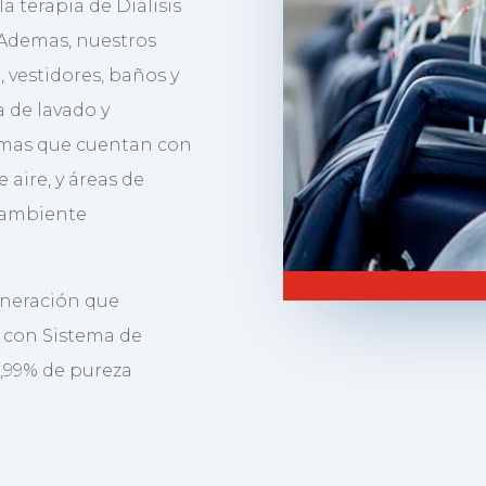
a terapia de Diálisis
 Ademas, nuestros
 vestidores, baños y
ea de lavado y
ismas que cuentan con
 aire, y áreas de
 ambiente
eneración que
a con Sistema de
9,99% de pureza